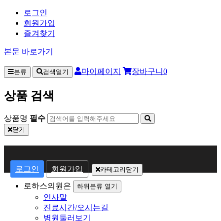
로그인
회원가입
즐겨찾기
본문 바로가기
마이페이지
장바구니
0
분류
검색열기
상품 검색
상품명
필수
닫기
회
원
로그인
회원가입
카테고리닫기
로
로하스의원은
하위분류 열기
인사말
그
진료시간/오시는길
인
병원둘러보기