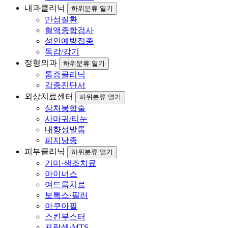
내과클리닉
하위분류 열기
만성질환
혈액종합검사
성인예방접종
독감/감기
정형외과
하위분류 열기
통증클리닉
각종진단서
외상치료센터
하위분류 열기
상처봉합술
사마귀/티눈
내향성발톱
피지낭종
피부클리닉
하위분류 열기
기미·색조치료
아이너스
여드름치료
보톡스·필러
아쿠아필
스킨부스터
프락셀·MTS